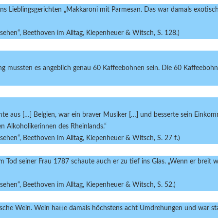
ns Lieblingsgerichten „Makkaroni mit Parmesan. Das war damals exotisch
esehen“, Beethoven im Alltag, Kiepenheuer & Witsch, S. 128.)
ung mussten es angeblich genau 60 Kaffeebohnen sein. Die 60 Kaffeebohne
mte aus […] Belgien, war ein braver Musiker […] und besserte sein Eink
n Alkoholikerinnen des Rheinlands.“
esehen“, Beethoven im Alltag, Kiepenheuer & Witsch, S. 27 f.)
Tod seiner Frau 1787 schaute auch er zu tief ins Glas. „Wenn er breit w
esehen“, Beethoven im Alltag, Kiepenheuer & Witsch, S. 52.)
sche Wein. Wein hatte damals höchstens acht Umdrehungen und war stark m