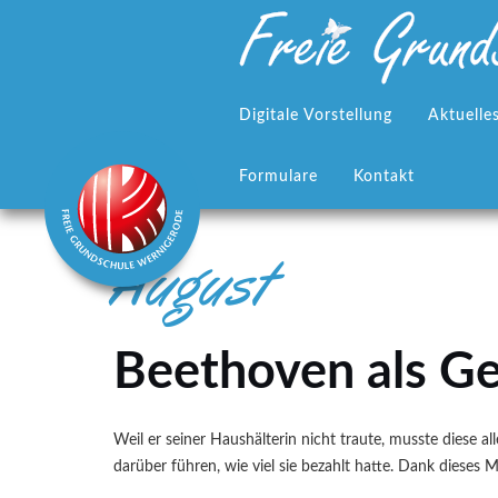
Zum
Inhalt
springen
Digitale Vorstellung
Aktuelle
Formulare
Kontakt
August
Beethoven als G
Weil er seiner Haushälterin nicht traute, musste diese al
darüber führen, wie viel sie bezahlt hatte. Dank diese