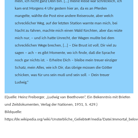
mein, ich nicht ganz Dein bin. […] meine Reise war schrecklich, ich
kam erst Morgens 4 Uhr gestern hier an, da es an Pferden
mangelte, wählte die Post eine andere Reiseroute, aber welch
schrecklicher Weg, auf der letzten Station warnte man mich, bei
Nacht zu fahren, machte mich einen Wald fürchten, aber das reizte
mich nur, – und ich hatte Unrecht, der Wagen mußte bei dem
schrecklichen Wege brechen, […] – Die Brust ist voll, Dir viel zu
sagen – ach – es gibt Momente, wo ich finde, daß die Sprache
noch gar nichts ist. – Erheitre Dich – bleibe mein treuer einziger
Schatz, mein Alles, wie ich Dir, das übrige müssen die Götter
schicken, was für uns sein muß und sein soll. – Dein treuer
Ludwig.“
(Quelle: Heinz Freiberger, „Ludwig van Beethoven“, Ein Bekenntnis mit Briefen
und Zeitdokumenten, Verlag der Nationen, 1951, S. 429.)
Bildquelle:
https://de.wikipedia.org/wiki/Unsterbliche_Geliebte#/media/Datei:Immortal_belov