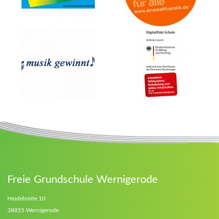
Freie Grundschule Wernigerode
Heidebreite 10
38855 Wernigerode